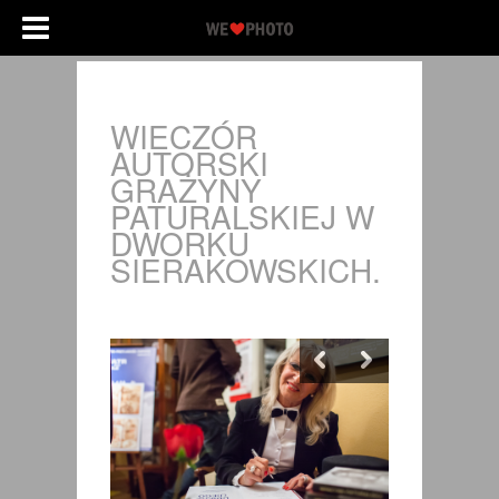
WIECZÓR
AUTORSKI
GRAŻYNY
PATURALSKIEJ W
DWORKU
SIERAKOWSKICH.